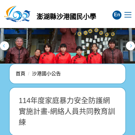
跳
到
En
澎湖縣沙港國民小學
主
要
內
容
區
首頁
沙港國小公告
114年度家庭暴力安全防護網
實施計畫-網絡人員共同教育訓
練